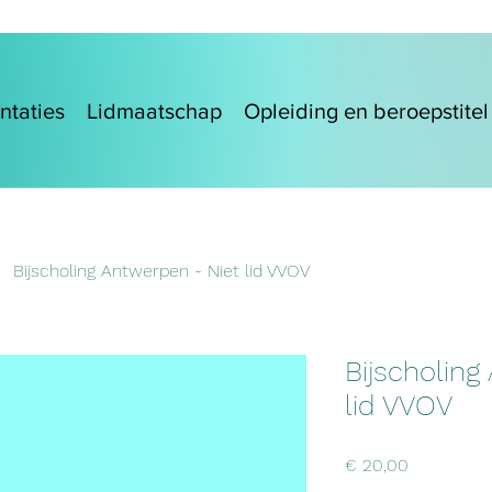
ntaties
Lidmaatschap
Opleiding en beroepstitel
Bijscholing Antwerpen - Niet lid VVOV
Bijscholing
lid VVOV
Prijs
€ 20,00