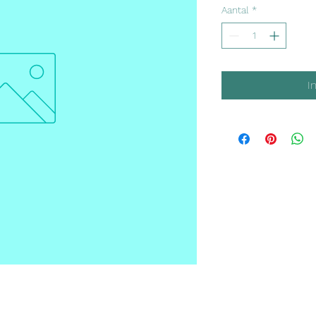
Aantal
*
I