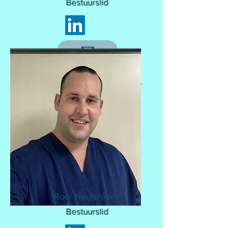
Bestuurslid
Professioneel:
Verpleegkundige OK,
UZ Leuven
Roel Neuteleers
Bestuurslid