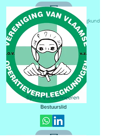
Professioneel: Hoofdverpleegkundige
OK,
Noorderhart Pelt
Sylvie Vandermeeren
Bestuurslid