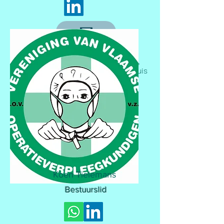
Professioneel:
OK-verpleegkundige
,
St. Franciscusziekenhuis
Heusden Zolder
Koen Tielemans
Bestuurslid