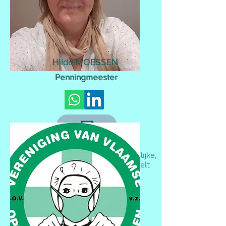
Hilde MOESSEN
Penningmeester
Professioneel:
Opleidingsverantwoordelijke,
Jessa ziekenhuis Hasselt