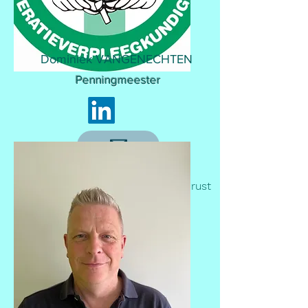
Dominiek VANGENECHTEN
Penningmeester
Professioneel:
Verpleegkundige OK op rust