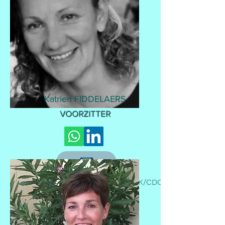
Katrien FIDDELAERS
VOORZITTER
Professioneel: Hoofdvpk OK/CDC,
AZ Diest