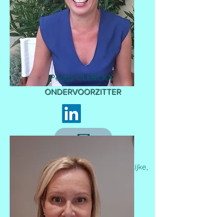
Peggy CLERCKX
ONDERVOORZITTER
Professioneel:
Materiaalverantwoordelijke,
AZ Diest