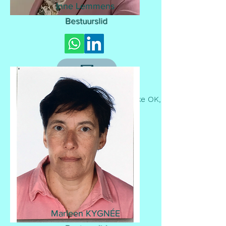
Inne Lemmens
Bestuurslid
Professioneel:
Materiaalverantwoordelijke OK,
Noorderhart Pelt
Marleen KYGNÉE