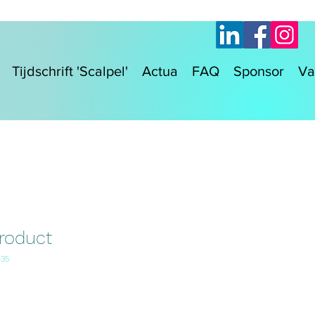
Tijdschrift 'Scalpel'
Actua
FAQ
Sponsor
Va
product
935