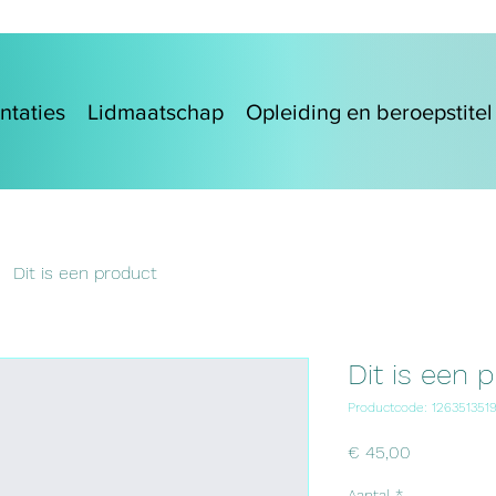
ntaties
Lidmaatschap
Opleiding en beroepstitel
Dit is een product
Dit is een 
Productcode: 126351351
Prijs
€ 45,00
Aantal
*